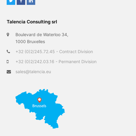
T
F
L
w
a
i
i
c
n
Talencia Consulting srl
t
e
k
t
b
e
Boulevard de Waterloo 34,
e
o
d
1000 Bruxelles
r
o
I
+32 (0)2/245.72.45 - Contract Division
k
n
+32 (0)2/242.03.16 - Permanent Division
sales@talencia.eu