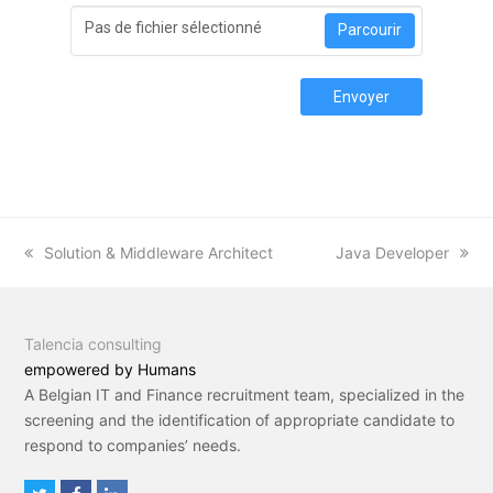
Pas de fichier sélectionné
Parcourir
Envoyer
previous
Solution & Middleware Architect
next
Java Developer
post:
post:
Talencia consulting
empowered by Humans
A Belgian IT and Finance recruitment team, specialized in the
screening and the identification of appropriate candidate to
respond to companies’ needs.