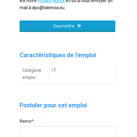
lire notre
Privacy Notice
et/ou à nous envoyer un
mail à dpo@talencia.eu.
Contact
Email
Soumettre
*
Caractéristiques de l'emploi
Catégorie
I.T.
emploi
Postuler pour cet emploi
Name
*