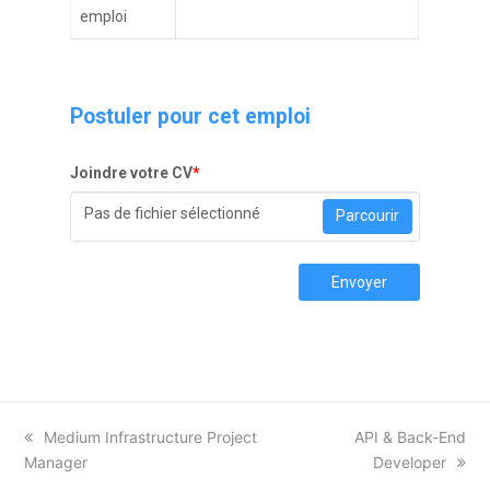
emploi
Postuler pour cet emploi
Joindre votre CV
*
Pas de fichier sélectionné
Parcourir
Envoyer
previous
Medium Infrastructure Project
next
API & Back-End
Manager
post:
post:
Developer