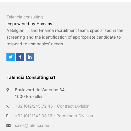
Talencia consulting
empowered by Humans
A Belgian IT and Finance recruitment team, specialized in the
screening and the identification of appropriate candidate to
respond to companies’ needs.
T
F
L
w
a
i
i
c
n
Talencia Consulting srl
t
e
k
t
b
e
Boulevard de Waterloo 34,
e
o
d
1000 Bruxelles
r
o
I
+32 (0)2/245.72.45 - Contract Division
k
n
+32 (0)2/242.03.16 - Permanent Division
sales@talencia.eu