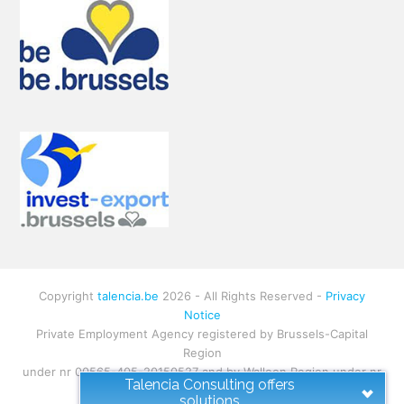
Copyright
talencia.be
2026 - All Rights Reserved -
Privacy
Notice
Private Employment Agency registered by Brussels-Capital
Region
under nr 00565-405-20150527 and by Walloon Region under nr
Talencia Consulting offers
W.RS.1130
solutions