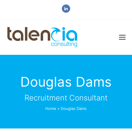
LinkedIn
Douglas Dams
Recruitment Consultant
Home
»
Douglas Dams