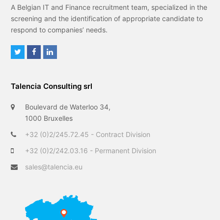
A Belgian IT and Finance recruitment team, specialized in the
screening and the identification of appropriate candidate to
respond to companies’ needs.
T
F
L
w
a
i
i
c
n
Talencia Consulting srl
t
e
k
t
b
e
Boulevard de Waterloo 34,
e
o
d
1000 Bruxelles
r
o
I
+32 (0)2/245.72.45 - Contract Division
k
n
+32 (0)2/242.03.16 - Permanent Division
sales@talencia.eu