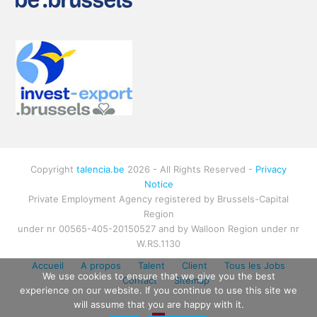
Copyright
talencia.be
2026 - All Rights Reserved -
Privacy
Notice
Private Employment Agency registered by Brussels-Capital
Region
under nr 00565-405-20150527 and by Walloon Region under nr
W.RS.1130
Talencia Consulting offers solutions
Accueil
A propos
Talent
Client
Tous les Jobs
Send us your CV
We use cookies to ensure that we give you the best
Contact
Sitemap
Increase your chances to find a top job in
experience on our website. If you continue to use this site we
your sector
will assume that you are happy with it.