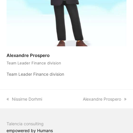
Alexandre Prospero
Team Leader Finance division
Team Leader Finance division
previous
Nissirne Dorhmi
next
Alexandre Prospero
post:
post:
Talencia consulting
empowered by Humans