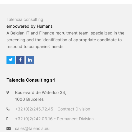
Talencia consulting
empowered by Humans
A Belgian IT and Finance recruitment team, specialized in the
screening and the identification of appropriate candidate to
respond to companies’ needs.
T
F
L
w
a
i
i
c
n
Talencia Consulting srl
t
e
k
t
b
e
Boulevard de Waterloo 34,
e
o
d
1000 Bruxelles
r
o
I
+32 (0)2/245.72.45 - Contract Division
k
n
+32 (0)2/242.03.16 - Permanent Division
sales@talencia.eu