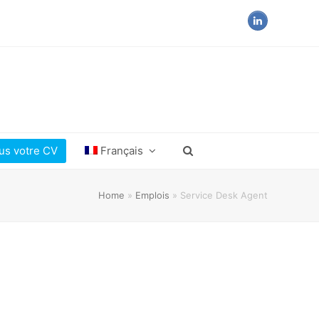
LinkedIn
us votre CV
Français
Home
»
Emplois
»
Service Desk Agent