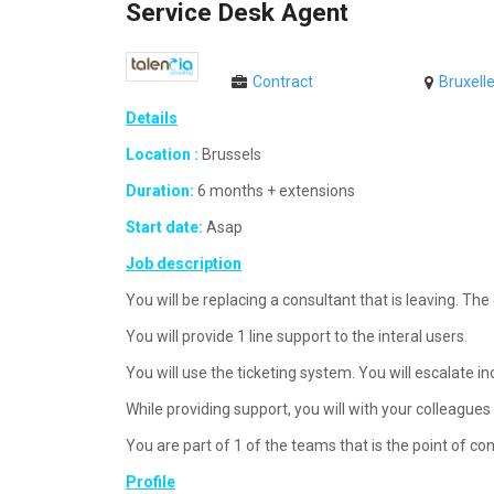
Service Desk Agent
Contract
Bruxell
Details
Location :
Brussels
Duration:
6 months + extensions
Start date:
Asap
Job description
You will be replacing a consultant that is leaving. The c
You will provide 1 line support to the interal users.
You will use the ticketing system. You will escalate
While providing support, you will with your colleague
You are part of 1 of the teams that is the point of cont
Profile