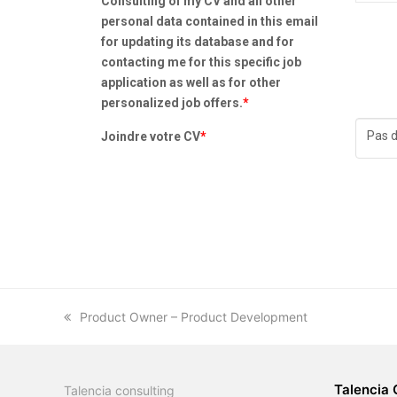
Consulting of my CV and all other
personal data contained in this email
for updating its database and for
contacting me for this specific job
application as well as for other
personalized job offers.
*
Pas d
Joindre votre CV
*
previous
Product Owner – Product Development
post:
Talencia 
Talencia consulting