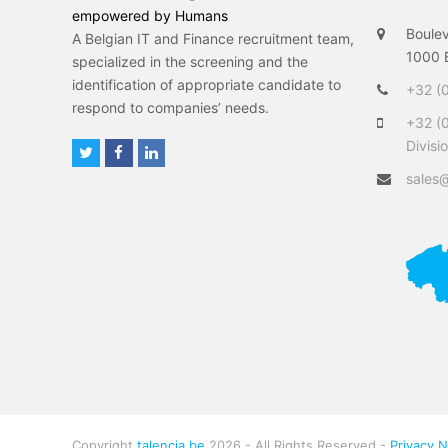
empowered by Humans
Boulev
A Belgian IT and Finance recruitment team,
1000 B
specialized in the screening and the
identification of appropriate candidate to
+32 (0
respond to companies’ needs.
+32 (
Divisi
T
F
L
w
a
i
sales@
i
c
n
t
e
k
t
b
e
e
o
d
r
o
I
k
n
Copyright
talencia.be
2026 - All Rights Reserved -
Privacy N