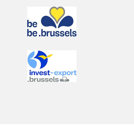
Talencia Consulting offers solutions
Send us your CV
Increase your chances to
find a top job in