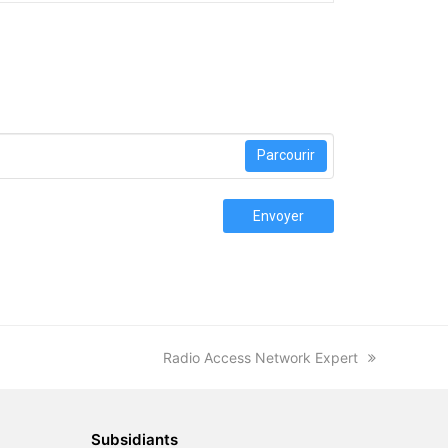
Parcourir
Envoyer
next
Radio Access Network Expert
post:
Subsidiants