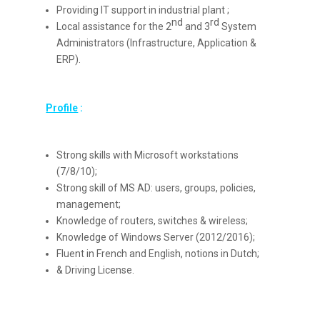
Providing IT support in industrial plant ;
nd
rd
Local assistance for the 2
and 3
System
Administrators (Infrastructure, Application &
ERP).
Profile
:
Strong skills with Microsoft workstations
(7/8/10);
Strong skill of MS AD: users, groups, policies,
management;
Knowledge of routers, switches & wireless;
Knowledge of Windows Server (2012/2016);
Fluent in French and English, notions in Dutch;
& Driving License.