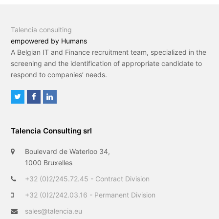
Talencia consulting
empowered by Humans
A Belgian IT and Finance recruitment team, specialized in the
screening and the identification of appropriate candidate to
respond to companies’ needs.
T
F
L
w
a
i
i
c
n
Talencia Consulting srl
t
e
k
t
b
e
Boulevard de Waterloo 34,
e
o
d
1000 Bruxelles
r
o
I
+32 (0)2/245.72.45 - Contract Division
k
n
+32 (0)2/242.03.16 - Permanent Division
sales@talencia.eu