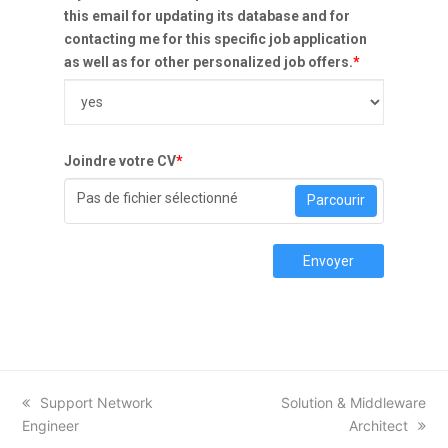
this email for updating its database and for
contacting me for this specific job application
as well as for other personalized job offers.
*
Joindre votre CV
*
Pas de fichier sélectionné
Parcourir
Envoyer
previous
Support Network
next
Solution & Middleware
Engineer
post:
post:
Architect