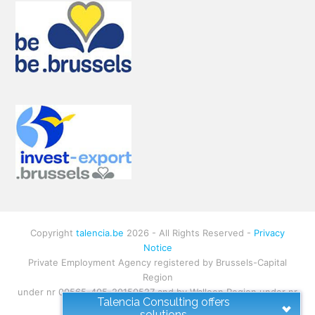
Copyright
talencia.be
2026 - All Rights Reserved -
Privacy
Notice
Private Employment Agency registered by Brussels-Capital
Region
under nr 00565-405-20150527 and by Walloon Region under nr
Talencia Consulting offers
W.RS.1130
solutions