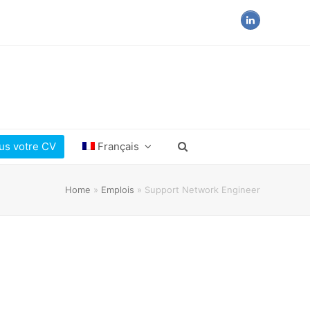
LinkedIn
us votre CV
Français
Home
»
Emplois
»
Support Network Engineer