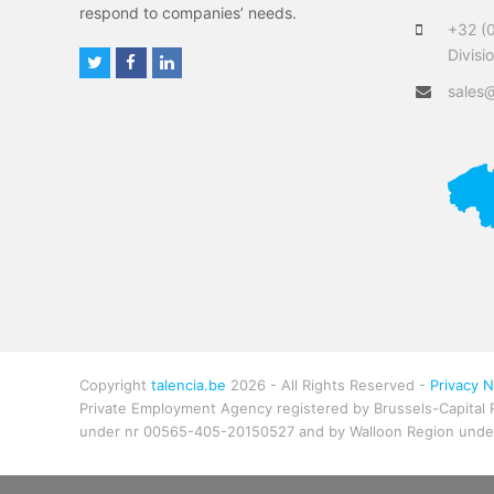
respond to companies’ needs.
+32 (
Divisi
T
F
L
w
a
i
sales@
i
c
n
t
e
k
t
b
e
e
o
d
r
o
I
k
n
Copyright
talencia.be
2026 - All Rights Reserved -
Privacy N
Private Employment Agency registered by Brussels-Capital 
under nr 00565-405-20150527 and by Walloon Region under