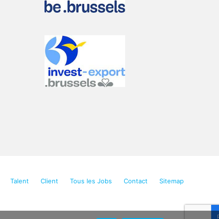
Talencia Consulting offers solutions
Send us your CV
Increase your chances to
find a top job in
Talent
Client
Tous les Jobs
Contact
Sitemap
your sector