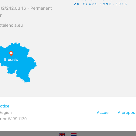
0)2/242.03.16 - Permanent
on
talencia.eu
otice
Region
Accueil
A propos
 nr W.RS.1130