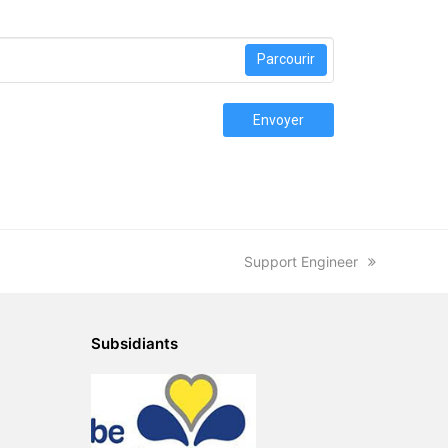
Parcourir
Envoyer
next
Support Engineer
post:
Subsidiants