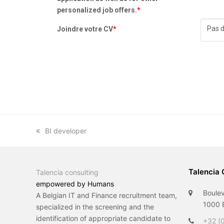
personalized job offers.
*
Pas d
Joindre votre CV
*
previous
BI developer
post:
Talencia 
Talencia consulting
empowered by Humans
Boulev
A Belgian IT and Finance recruitment team,
1000 B
specialized in the screening and the
identification of appropriate candidate to
+32 (0