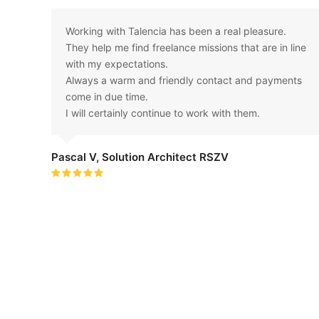
ce,
Working with Talencia has been a real pleasure.
re mon
They help me find freelance missions that are in line
tions
with my expectations.
n
Always a warm and friendly contact and payments
ès
come in due time.
I will certainly continue to work with them.
Pascal V, Solution Architect RSZV
Rating:
5