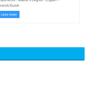
experience - Master's Degree - English +
French/Dutch
Lees meer