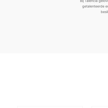
Bij Talencia gelo
getalenteerde e
besl