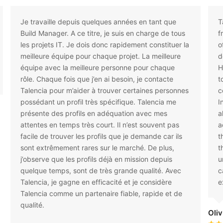
Je travaille depuis quelques années en tant que
T
Build Manager. A ce titre, je suis en charge de tous
f
les projets IT. Je dois donc rapidement constituer la
o
meilleure équipe pour chaque projet. La meilleure
d
équipe avec la meilleure personne pour chaque
H
rôle. Chaque fois que j’en ai besoin, je contacte
t
Talencia pour m’aider à trouver certaines personnes
c
possédant un profil très spécifique. Talencia me
I
présente des profils en adéquation avec mes
a
attentes en temps très court. Il n’est souvent pas
a
facile de trouver les profils que je demande car ils
t
sont extrêmement rares sur le marché. De plus,
t
j’observe que les profils déjà en mission depuis
u
quelque temps, sont de très grande qualité. Avec
c
Talencia, je gagne en efficacité et je considère
e
Talencia comme un partenaire fiable, rapide et de
qualité.
Oliv