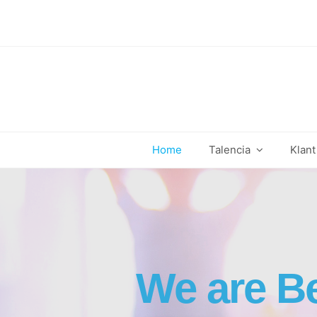
Home
Talencia
Klan
We are B