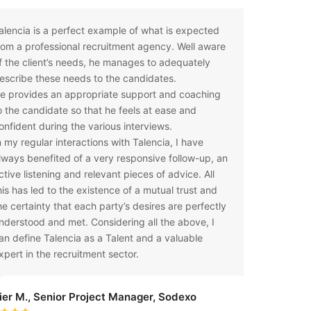
alencia is a perfect example of what is expected
En tant q
rom a professional recruitment agency. Well aware
l’ensembl
f the client’s needs, he manages to adequately
travail, 
escribe these needs to the candidates.
constitue
e provides an appropriate support and coaching
souvent d
o the candidate so that he feels at ease and
j’en ai eu
onfident during the various interviews.
m’aider à
n my regular interactions with Talencia, I have
chaque
lways benefited of a very responsive follow-up, an
fois, Tal
ctive listening and relevant pieces of advice. All
correspo
his has led to the existence of a mutual trust and
rapidité 
he certainty that each party’s desires are perfectly
demandés
nderstood and met. Considering all the above, I
toujours é
an define Talencia as a Talent and a valuable
terme les
xpert in the recruitment sector.
des profi
d’être le 
possible 
ier M., Senior Project Manager, Sodexo
partenair