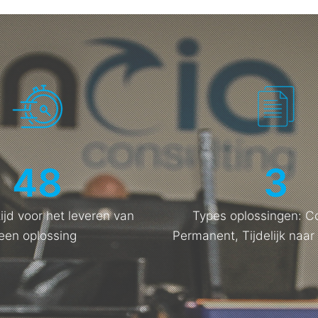
48
3
jd voor het leveren van
Types oplossingen: Co
een oplossing
Permanent, Tijdelijk naa