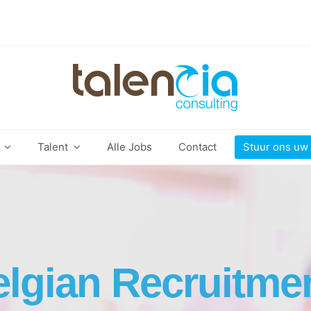
t
Talent
Alle Jobs
Contact
Stuur ons uw
elgian Recruitme