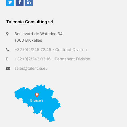
T
F
L
w
a
i
i
c
n
Talencia Consulting srl
t
e
k
t
b
e
Boulevard de Waterloo 34,
e
o
d
1000 Bruxelles
r
o
I
+32 (0)2/245.72.45 - Contract Division
k
n
+32 (0)2/242.03.16 - Permanent Division
sales@talencia.eu